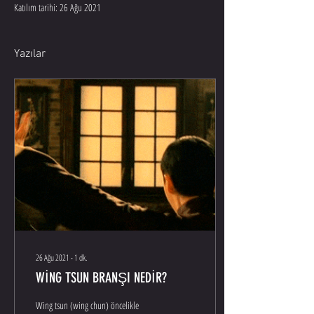
Katılım tarihi: 26 Ağu 2021
Yazılar
26 Ağu 2021
∙
1
dk.
WİNG TSUN BRANŞI NEDİR?
Wing tsun (wing chun) öncelikle