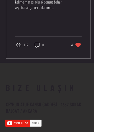
kelime manası olarak sonsuz bahar
veya bahar şarkısı anlamına
gelmektedir. Kelime anlamının bu
şekilde...
117
0
4
BIZE ULAŞIN
CEYHUN ATUF KANSU CADDESİ - 1382.SOKAK
BALGAT / ANKARA